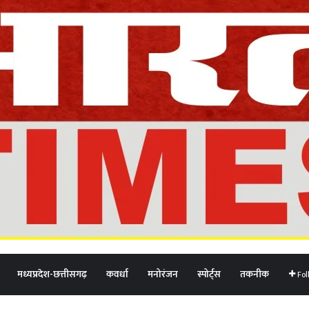
मध्यप्रदेश-छत्तीसगढ़
कवर्धा
मनोरंजन
स्पोर्ट्स
तकनीक
Fol