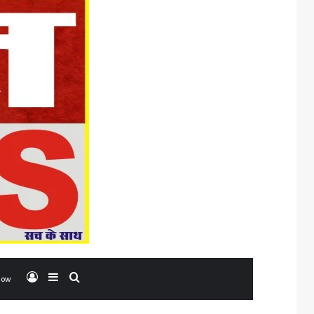
Log In
Sidebar
Search for
low