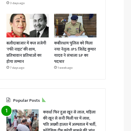
3 days ago
बलौदाबाजार में कल सजेगी
कबीरधाम पुलिस को मिला
‘रफी नाइट’ की शाम,
नया नेतृत्व: IPS जितेंद्र कुमार
प्रतिभावान प्रतिभाओं का
यादव ने संभाला SP का
होगा सम्मान
पदभार
7 days ago
1 week ago
Popular Posts
कवर्धा फिर हुआ खून से लाल, महिला
की खून से सनी मिली घर में लाश,
पति जख्मी हालत में अस्पताल में भर्ती,
फोरेंसिक टीम करेगी मामले की जांच