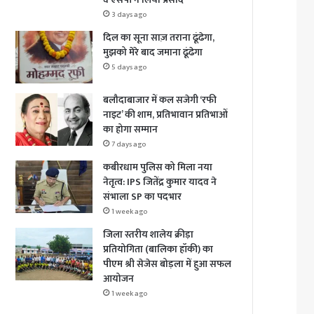
3 days ago
दिल का सूना साज़ तराना ढूंढेगा,
मुझको मेरे बाद जमाना ढूंढेगा
5 days ago
बलौदाबाजार में कल सजेगी ‘रफी
नाइट’ की शाम, प्रतिभावान प्रतिभाओं
का होगा सम्मान
7 days ago
कबीरधाम पुलिस को मिला नया
नेतृत्व: IPS जितेंद्र कुमार यादव ने
संभाला SP का पदभार
1 week ago
जिला स्तरीय शालेय क्रीड़ा
प्रतियोगिता (बालिका हॉकी) का
पीएम श्री सेजेस बोड़ला में हुआ सफल
आयोजन
1 week ago