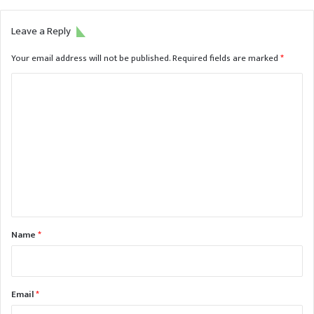
Leave a Reply
Your email address will not be published.
Required fields are marked
*
C
o
m
m
e
n
t
*
Name
*
Email
*