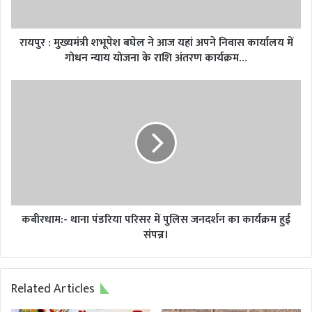
यहां
अपने
निवास
रायपुर : मुख्यमंत्री शभूपेश बघेल ने आज यहां अपने निवास कार्यालय में
कार्यालय
गोधन न्याय योजना के राशि अंतरण कार्यक्रम…
में
गोधन
कबीरधाम:-
न्याय
थाना
योजना
पंडरिया
के
परिसर
राशि
में
अंतरण
पुलिस
कार्यक्रम…
जनदर्शन
का
कार्यक्रम
हुई
कबीरधाम:- थाना पंडरिया परिसर में पुलिस जनदर्शन का कार्यक्रम हुई
संपन्न।
संपन्न।
Related Articles