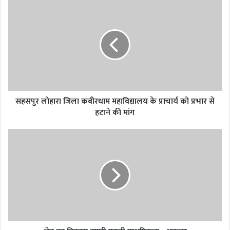
सहसपुर
लोहारा
जिला
कबीरधाम
महाविद्यालय
के
प्राचार्य
को
प्रभार
से
सहसपुर लोहारा जिला कबीरधाम महाविद्यालय के प्राचार्य को प्रभार से
हटाने
हटाने की मांग
की
मांग
क्षेत्र
का
विकास
हमारी
पहली
प्राथमिकता
-
अकबर