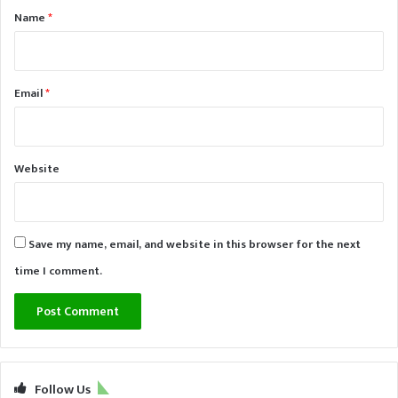
*
Name
*
Email
*
Website
Save my name, email, and website in this browser for the next
time I comment.
Follow Us