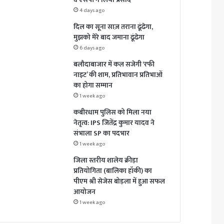
4 days ago
दिल का सूना साज़ तराना ढूंढेगा,
मुझको मेरे बाद जमाना ढूंढेगा
6 days ago
बलौदाबाजार में कल सजेगी ‘रफी
नाइट’ की शाम, प्रतिभावान प्रतिभाओं
का होगा सम्मान
1 week ago
कबीरधाम पुलिस को मिला नया
नेतृत्व: IPS जितेंद्र कुमार यादव ने
संभाला SP का पदभार
1 week ago
जिला स्तरीय शालेय क्रीड़ा
प्रतियोगिता (बालिका हॉकी) का
पीएम श्री सेजेस बोड़ला में हुआ सफल
आयोजन
1 week ago