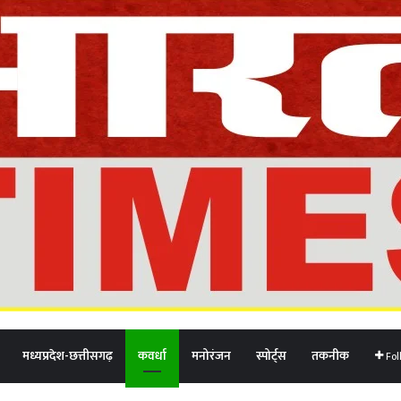
मध्यप्रदेश-छत्तीसगढ़
कवर्धा
मनोरंजन
स्पोर्ट्स
तकनीक
Fol