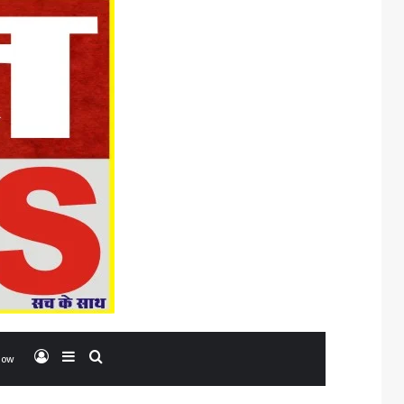
Log In
Sidebar
Search for
low