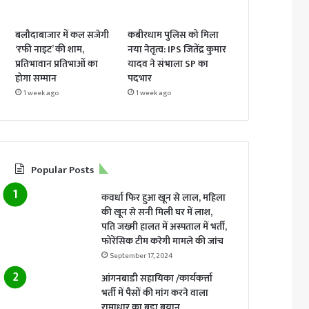
बलौदाबाजार में कल सजेगी
कबीरधाम पुलिस को मिला
‘रफी नाइट’ की शाम,
नया नेतृत्व: IPS जितेंद्र कुमार
प्रतिभावान प्रतिभाओं का
यादव ने संभाला SP का
होगा सम्मान
पदभार
1 week ago
1 week ago
Popular Posts
कवर्धा फिर हुआ खून से लाल, महिला
की खून से सनी मिली घर में लाश,
पति जख्मी हालत में अस्पताल में भर्ती,
फोरेंसिक टीम करेगी मामले की जांच
September 17, 2024
आंगनबाडी सहायिका /कार्यकर्त्ता
भर्ती में पैसों की मांग करने वाला
रामाधार का बड़ा बयान