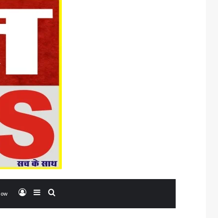
Log In
Sidebar
Search for
low