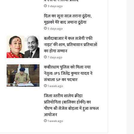
3 days ago
दिल का सूना साज़ तराना ढूंढेगा,
मुझको मेरे बाद जमाना ढूंढेगा
5 days ago
बलौदाबाजार में कल सजेगी ‘रफी
नाइट’ की शाम, प्रतिभावान प्रतिभाओं
का होगा सम्मान
7 days ago
कबीरधाम पुलिस को मिला नया
नेतृत्व: IPS जितेंद्र कुमार यादव ने
संभाला SP का पदभार
1 week ago
जिला स्तरीय शालेय क्रीड़ा
प्रतियोगिता (बालिका हॉकी) का
पीएम श्री सेजेस बोड़ला में हुआ सफल
आयोजन
1 week ago