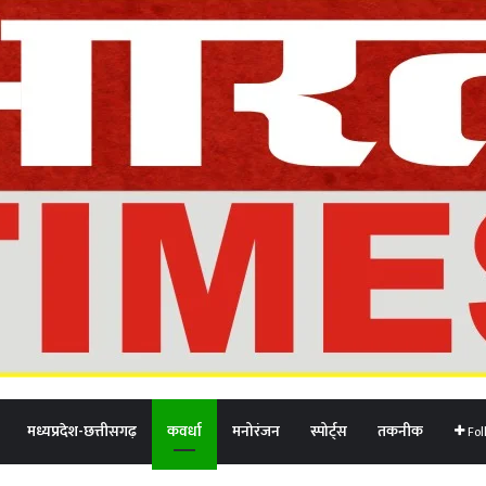
मध्यप्रदेश-छत्तीसगढ़
कवर्धा
मनोरंजन
स्पोर्ट्स
तकनीक
Fol