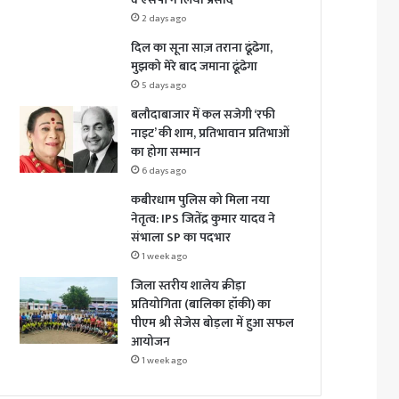
2 days ago
दिल का सूना साज़ तराना ढूंढेगा,
मुझको मेरे बाद जमाना ढूंढेगा
5 days ago
बलौदाबाजार में कल सजेगी ‘रफी
नाइट’ की शाम, प्रतिभावान प्रतिभाओं
का होगा सम्मान
6 days ago
कबीरधाम पुलिस को मिला नया
नेतृत्व: IPS जितेंद्र कुमार यादव ने
संभाला SP का पदभार
1 week ago
जिला स्तरीय शालेय क्रीड़ा
प्रतियोगिता (बालिका हॉकी) का
पीएम श्री सेजेस बोड़ला में हुआ सफल
आयोजन
1 week ago