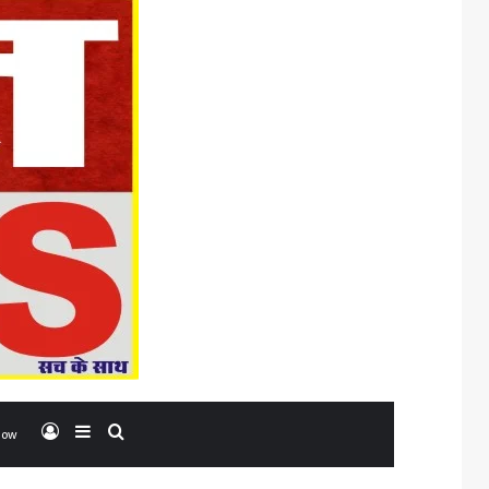
Log In
Sidebar
Search for
low