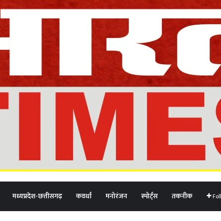
मध्यप्रदेश-छत्तीसगढ़
कवर्धा
मनोरंजन
स्पोर्ट्स
तकनीक
Fol