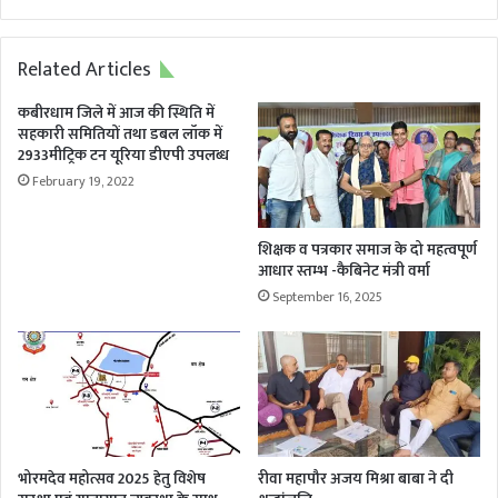
संघ
प्रदेश
अध्यक्ष
Related Articles
ने
मुख्यमंत्री
कबीरधाम जिले में आज की स्थिति में
को
सहकारी समितियों तथा डबल लॉक में
पत्र
2933मीट्रिक टन यूरिया डीएपी उपलब्ध
लिखा,
February 19, 2022
जल्द
ही
निराकरण
शिक्षक व पत्रकार समाज के दो महत्वपूर्ण
की
आधार स्तम्भ -कैबिनेट मंत्री वर्मा
उम्मीद
September 16, 2025
भोरमदेव महोत्सव 2025 हेतु विशेष
रीवा महापौर अजय मिश्रा बाबा ने दी