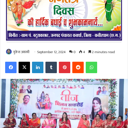
मुकेश अवस्थी
September 12, 2024
0
4
2 minutes read
Facebook
X
LinkedIn
Tumblr
Pinterest
Reddit
WhatsApp