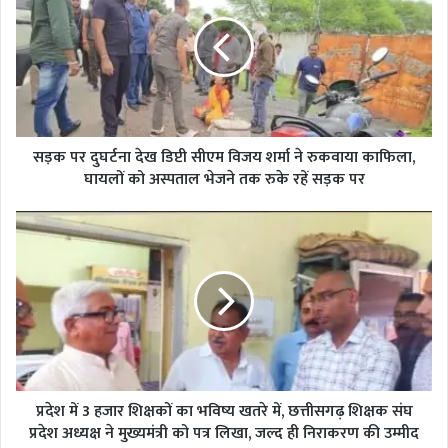
दुघर्टना
देख
डिप्टी
सीएम
विजय
शर्मा
ने
रुकवाया
सड़क पर दुघर्टना देख डिप्टी सीएम विजय शर्मा ने रुकवाया काफिला,
काफिला,
घायलों को अस्पताल भेजने तक रुके रहें सड़क पर
घायलों
को
प्रदेश
अस्पताल
में
भेजने
3
तक
हजार
रुके
शिक्षकों
रहें
का
सड़क
भविष्य
पर
खतरे
में,
छत्तीसगढ़
प्रदेश में 3 हजार शिक्षकों का भविष्य खतरे में, छत्तीसगढ़ शिक्षक संघ
शिक्षक
प्रदेश अध्यक्ष ने मुख्यमंत्री को पत्र लिखा, जल्द ही निराकरण की उम्मीद