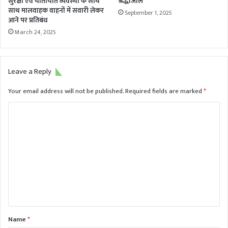
सुरक्षा एवं यातायात व्यवस्था के साथ
श्रद्धांजलि
साथ मालवाहक वाहनों में सवारी लेकर
September 1, 2025
आने पर प्रतिबंध
March 24, 2025
Leave a Reply
Your email address will not be published.
Required fields are marked
*
C
o
m
m
e
n
t
*
Name
*