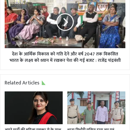
की
के
गणतंत्र
आर्थिक
दिवस
विकास
झांकी
को
गति
देने
और
वर्ष
2047
देश के आर्थिक विकास को गति देने और वर्ष 2047 तक विकसित
तक
भारत के लक्ष्य को ध्यान में रखकर पेश की गई बजट : राजेंद्र चंद्रवंशी
विकसित
भारत
के
Related Articles
लक्ष्य
को
ध्यान
में
रखकर
पेश
की
गई
अपने पार्टी की महिला प्रवक्ता से के साथ
थाना गिधौरी पुलिस द्वारा लूट एवं