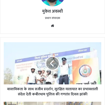
मुकेश अवस्थी
प्रधान संपादक
Website
वास्तविकता
के
साथ
सजीव
प्रदर्शन,
सुरक्षित
यातायात
का
प्रभावशाली
संदेश
वास्तविकता के साथ सजीव प्रदर्शन, सुरक्षित यातायात का प्रभावशाली
देती
संदेश देती कबीरधाम पुलिस की गणतंत्र दिवस झांकी
कबीरधाम
पुलिस
देश