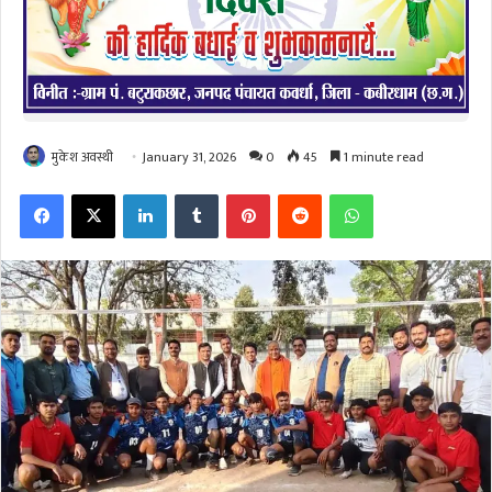
मुकेश अवस्थी
January 31, 2026
0
45
1 minute read
Facebook
X
LinkedIn
Tumblr
Pinterest
Reddit
WhatsApp