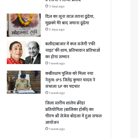
3 days ago
दिल का सूना साज़ तराना ढूंढेगा,
मुझको मेरे बाद जमाना ढूंढेगा
5 days ago
बलौदाबाजार में कल सजेगी ‘रफी
नाइट’ की शाम, प्रतिभावान प्रतिभाओं
का होगा सम्मान
1 week ago
कबीरधाम पुलिस को मिला नया
नेतृत्व: IPS जितेंद्र कुमार यादव ने
संभाला SP का पदभार
1 week ago
जिला स्तरीय शालेय क्रीड़ा
प्रतियोगिता (बालिका हॉकी) का
पीएम श्री सेजेस बोड़ला में हुआ सफल
आयोजन
1 week ago