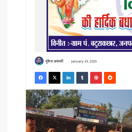
मुकेश अवस्थी
January 26, 2025
Facebook
X
LinkedIn
Tumblr
Pinterest
Reddit