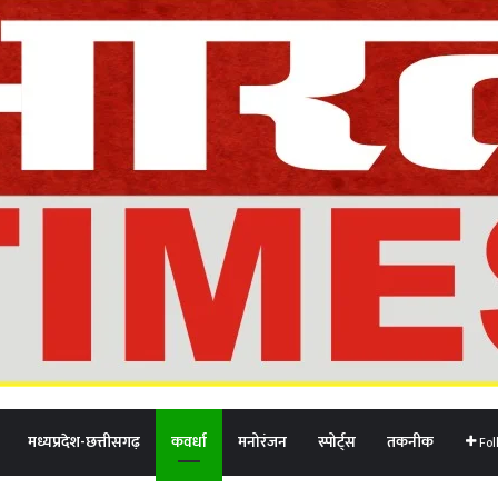
मध्यप्रदेश-छत्तीसगढ़
कवर्धा
मनोरंजन
स्पोर्ट्स
तकनीक
Fol