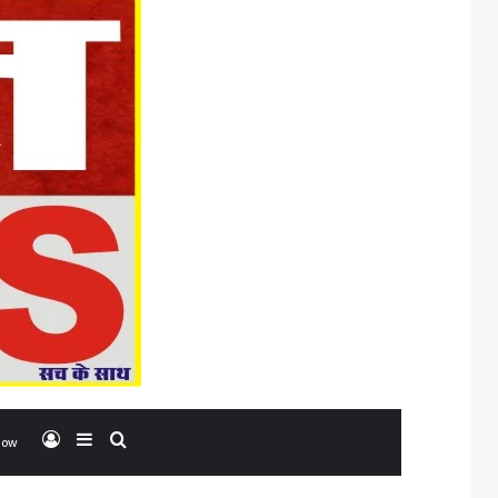
Log In
Sidebar
Search for
low