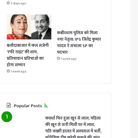
3 days ago
कबीरधाम पुलिस को मिला
नया नेतृत्व: IPS जितेंद्र कुमार
बलौदाबाजार में कल सजेगी
यादव ने संभाला SP का
‘रफी नाइट’ की शाम,
पदभार
प्रतिभावान प्रतिभाओं का
1 week ago
होगा सम्मान
1 week ago
Popular Posts
कवर्धा फिर हुआ खून से लाल, महिला
की खून से सनी मिली घर में लाश,
पति जख्मी हालत में अस्पताल में भर्ती,
फोरेंसिक टीम करेगी मामले की जांच