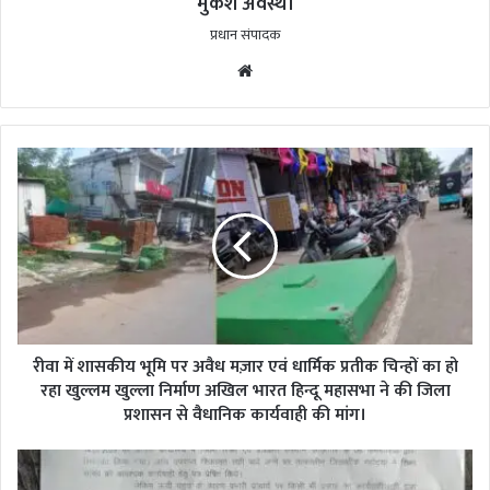
मुकेश अवस्थी
प्रधान संपादक
Website
रीवा
में
शासकीय
भूमि
पर
अवैध
मज़ार
एवं
धार्मिक
प्रतीक
रीवा में शासकीय भूमि पर अवैध मज़ार एवं धार्मिक प्रतीक चिन्हों का हो
चिन्हों
रहा खुल्लम खुल्ला निर्माण अखिल भारत हिन्दू महासभा ने की जिला
का
प्रशासन से वैधानिक कार्यवाही की मांग।
हो
रहा
भ्रष्टाचार
खुल्लम
और