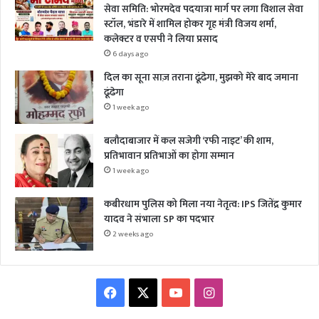
सेवा समिति: भोरमदेव पदयात्रा मार्ग पर लगा विशाल सेवा
स्टॉल, भंडारे में शामिल होकर गृह मंत्री विजय शर्मा,
कलेक्टर व एसपी ने लिया प्रसाद
6 days ago
दिल का सूना साज़ तराना ढूंढेगा, मुझको मेरे बाद जमाना
ढूंढेगा
1 week ago
बलौदाबाजार में कल सजेगी ‘रफी नाइट’ की शाम,
प्रतिभावान प्रतिभाओं का होगा सम्मान
1 week ago
कबीरधाम पुलिस को मिला नया नेतृत्व: IPS जितेंद्र कुमार
यादव ने संभाला SP का पदभार
2 weeks ago
Facebook
X
YouTube
Instagram