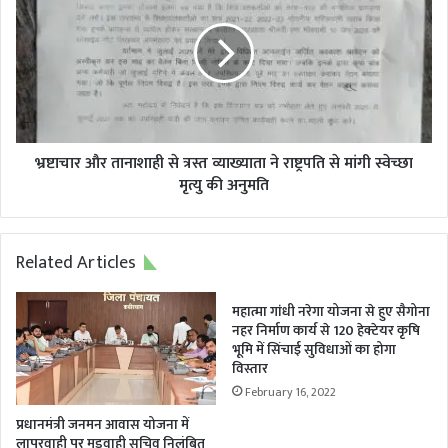
खुल्ला
तानाशाही
निर्माण
से
अखिल
त्रस्त
भारत
व्याख्याता
हिन्दू
ने
महासभा
राष्ट्रपति
ने
से
की
मांगी
भ्रष्टाचार और तानाशाही से त्रस्त व्याख्याता ने राष्ट्रपति से मांगी स्वेच्छा
जिला
स्वेच्छा
मृत्यु की अनुमति
प्रशासन
मृत्यु
से
की
वैधानिक
अनुमति
Related Articles
कार्यवाही
की
मांग।
महात्मा गांधी नरेगा योजना से हुए सैगोना
नहर निर्माण कार्य से 120 हेक्टेयर कृषि
भूमि में सिंचाई सुविधाओं का होगा
विस्तार
February 16, 2022
प्रधानमंत्री जनमन आवास योजना में
लापरवाही पर मुड़वाही सचिव निलंबित