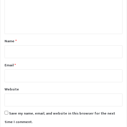
m
e
n
t
*
Name
*
Email
*
Website
Save my name, email, and website in this browser for the next
time I comment.