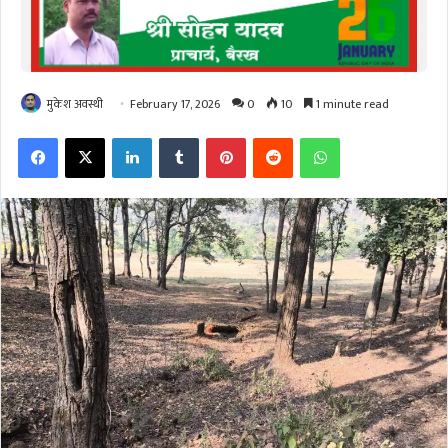
मुकेश अवस्थी
February 17, 2026
0
10
1 minute read
Facebook
X
LinkedIn
Tumblr
Pinterest
Reddit
WhatsApp