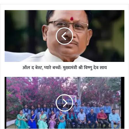
ऑल
द
बेस्ट,
प्यारे
बच्चों:
मुख्यमंत्री
श्री
विष्णु
देव
साय
ऑल द बेस्ट, प्यारे बच्चों: मुख्यमंत्री श्री विष्णु देव साय
बैरख
हाई
स्कूल
में
विदाई
समारोह
संपन्न