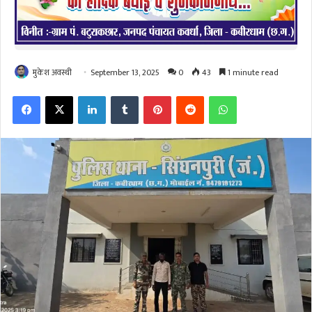
मुकेश अवस्थी
September 13, 2025
0
43
1 minute read
Facebook
X
LinkedIn
Tumblr
Pinterest
Reddit
WhatsApp