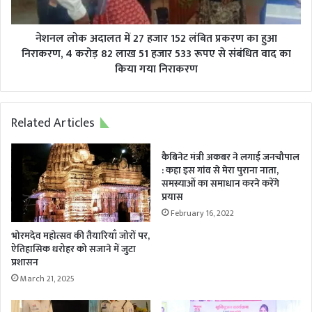
लंबित
प्रकरण
का
नेशनल लोक अदालत में 27 हजार 152 लंबित प्रकरण का हुआ
हुआ
निराकरण, 4 करोड़ 82 लाख 51 हजार 533 रूपए से संबंधित वाद का
निराकरण,
किया गया निराकरण
4
करोड़
82
Related Articles
लाख
51
हजार
कैबिनेट मंत्री अकबर ने लगाई जनचौपाल
533
: कहा इस गांव से मेरा पुराना नाता,
रूपए
समस्याओं का समाधान करने करेंगे
प्रयास
से
संबंधित
February 16, 2022
वाद
भोरमदेव महोत्सव की तैयारियाँ जोरों पर,
का
ऐतिहासिक धरोहर को सजाने में जुटा
किया
प्रशासन
गया
March 21, 2025
निराकरण