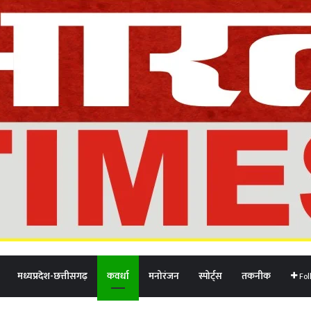
मध्यप्रदेश-छत्तीसगढ़
कवर्धा
मनोरंजन
स्पोर्ट्स
तकनीक
Fol