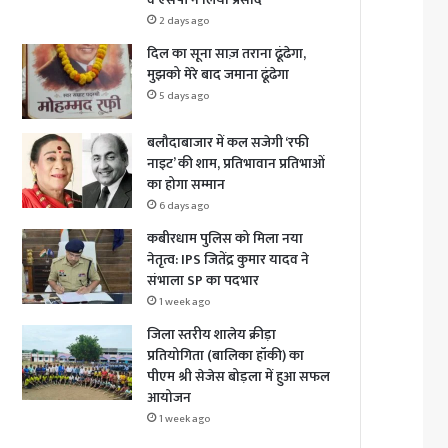
2 days ago
दिल का सूना साज़ तराना ढूंढेगा,
मुझको मेरे बाद जमाना ढूंढेगा
5 days ago
बलौदाबाजार में कल सजेगी ‘रफी
नाइट’ की शाम, प्रतिभावान प्रतिभाओं
का होगा सम्मान
6 days ago
कबीरधाम पुलिस को मिला नया
नेतृत्व: IPS जितेंद्र कुमार यादव ने
संभाला SP का पदभार
1 week ago
जिला स्तरीय शालेय क्रीड़ा
प्रतियोगिता (बालिका हॉकी) का
पीएम श्री सेजेस बोड़ला में हुआ सफल
आयोजन
1 week ago