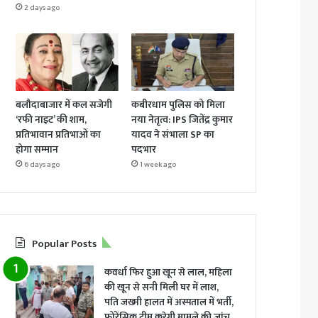
2 days ago
बलौदाबाजार में कल सजेगी
कबीरधाम पुलिस को मिला
‘रफी नाइट’ की शाम,
नया नेतृत्व: IPS जितेंद्र कुमार
प्रतिभावान प्रतिभाओं का
यादव ने संभाला SP का
होगा सम्मान
पदभार
6 days ago
1 week ago
Popular Posts
कवर्धा फिर हुआ खून से लाल, महिला
की खून से सनी मिली घर में लाश,
पति जख्मी हालत में अस्पताल में भर्ती,
फोरेंसिक टीम करेगी मामले की जांच