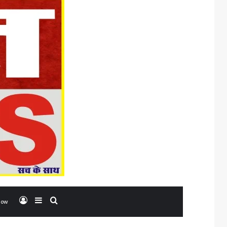
Log In
Sidebar
Search for
low