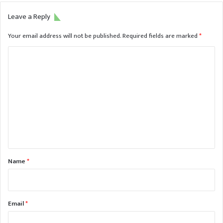
Leave a Reply
Your email address will not be published.
Required fields are marked
*
C
o
m
m
e
n
t
*
Name
*
Email
*