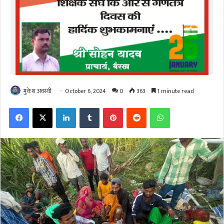
मुकेश अवस्थी
October 6, 2024
0
363
1 minute read
Facebook
X
LinkedIn
Tumblr
Pinterest
Reddit
WhatsApp