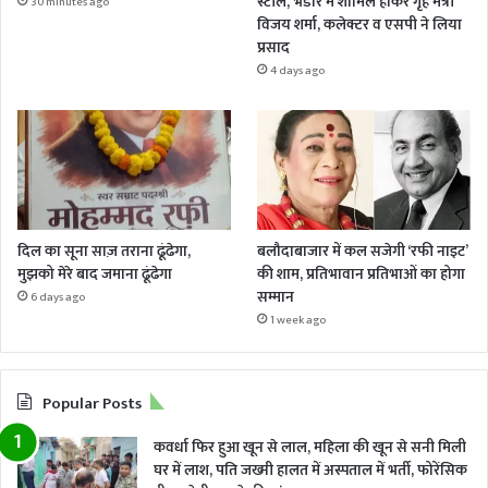
स्टॉल, भंडारे में शामिल होकर गृह मंत्री
30 minutes ago
विजय शर्मा, कलेक्टर व एसपी ने लिया
प्रसाद
4 days ago
दिल का सूना साज़ तराना ढूंढेगा,
बलौदाबाजार में कल सजेगी ‘रफी नाइट’
मुझको मेरे बाद जमाना ढूंढेगा
की शाम, प्रतिभावान प्रतिभाओं का होगा
सम्मान
6 days ago
1 week ago
Popular Posts
कवर्धा फिर हुआ खून से लाल, महिला की खून से सनी मिली
घर में लाश, पति जख्मी हालत में अस्पताल में भर्ती, फोरेंसिक