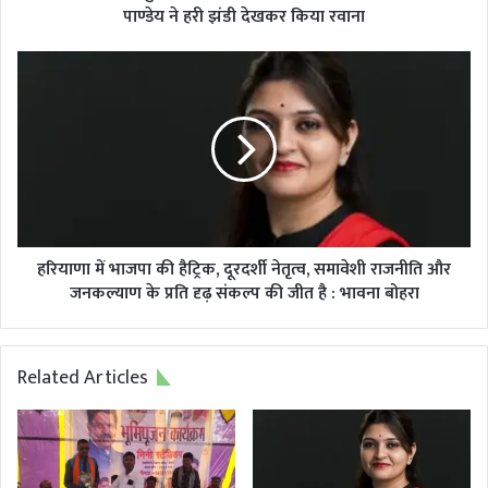
संतोष
पाण्डेय ने हरी झंडी देखकर किया रवाना
पाण्डेय
ने
हरियाणा
हरी
में
झंडी
भाजपा
देखकर
की
किया
हैट्रिक,
रवाना
दूरदर्शी
नेतृत्व,
समावेशी
राजनीति
और
हरियाणा में भाजपा की हैट्रिक, दूरदर्शी नेतृत्व, समावेशी राजनीति और
जनकल्याण
जनकल्याण के प्रति दृढ़ संकल्प की जीत है : भावना बोहरा
के
प्रति
दृढ़
Related Articles
संकल्प
की
जीत
है
: