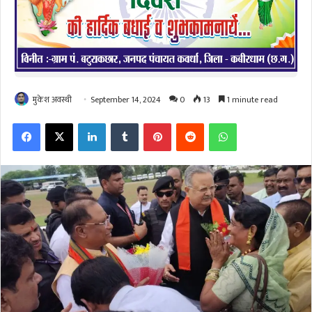
मुकेश अवस्थी
September 14, 2024
0
13
1 minute read
Facebook
X
LinkedIn
Tumblr
Pinterest
Reddit
WhatsApp