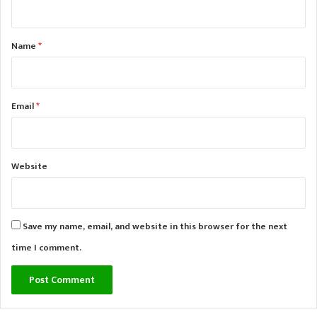
t
*
Name
*
Email
*
Website
Save my name, email, and website in this browser for the next
time I comment.