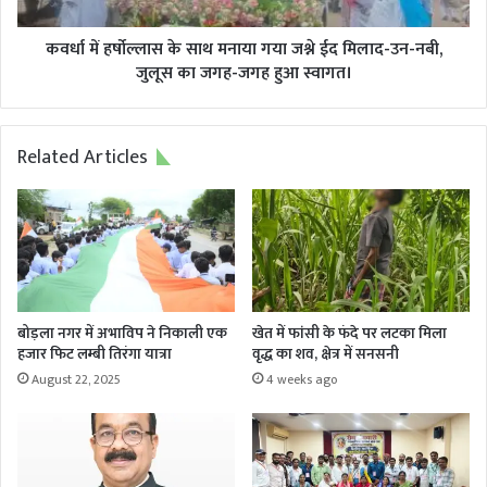
जश्ने
का
ईद
हो
मिलाद-
कवर्धा में हर्षोल्लास के साथ मनाया गया जश्ने ईद मिलाद-उन-नबी,
रहा
उन-
जुलूस का जगह-जगह हुआ स्वागत।
सपना
नबी,
पुरा
जुलूस
का
Related Articles
जगह-
जगह
हुआ
स्वागत।
बोड़ला नगर में अभाविप ने निकाली एक
खेत में फांसी के फंदे पर लटका मिला
हजार फिट लम्बी तिरंगा यात्रा
वृद्ध का शव, क्षेत्र में सनसनी
August 22, 2025
4 weeks ago