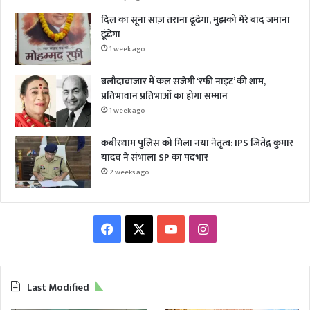
दिल का सूना साज़ तराना ढूंढेगा, मुझको मेरे बाद जमाना
ढूंढेगा
1 week ago
बलौदाबाजार में कल सजेगी ‘रफी नाइट’ की शाम,
प्रतिभावान प्रतिभाओं का होगा सम्मान
1 week ago
कबीरधाम पुलिस को मिला नया नेतृत्व: IPS जितेंद्र कुमार
यादव ने संभाला SP का पदभार
2 weeks ago
Facebook
X
YouTube
Instagram
Last Modified