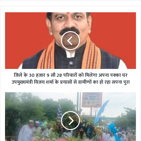
जिले
के
30
हजार
9
सौ
28
परिवारों
को
मिलेगा
जिले के 30 हजार 9 सौ 28 परिवारों को मिलेगा अपना पक्का घर
अपना
उपमुख्यमंत्री विजय शर्मा के प्रयासों से ग्रामीणों का हो रहा सपना पुरा
पक्का
घर
कवर्धा
उपमुख्यमंत्री
में
विजय
हर्षोल्लास
शर्मा
के
के
साथ
प्रयासों
मनाया
से
गया
ग्रामीणों