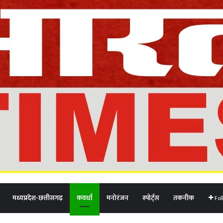
मध्यप्रदेश-छत्तीसगढ़
कवर्धा
मनोरंजन
स्पोर्ट्स
तकनीक
Fol