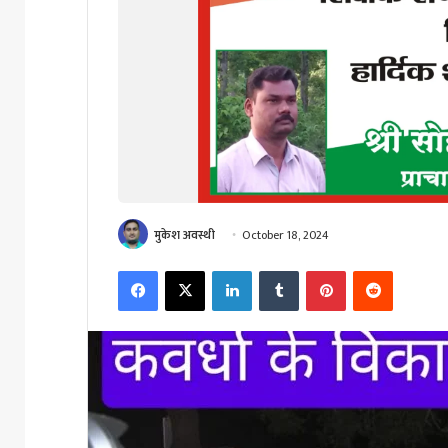
मुकेश अवस्थी
October 18, 2024
Facebook
X
LinkedIn
Tumblr
Pinterest
Reddit