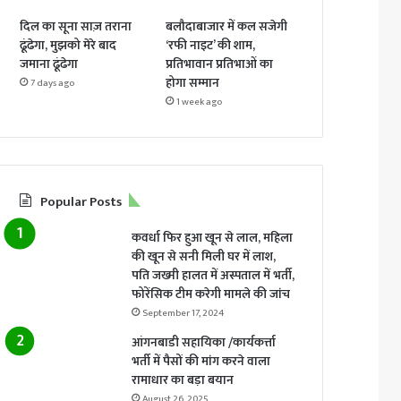
दिल का सूना साज़ तराना
बलौदाबाजार में कल सजेगी
ढूंढेगा, मुझको मेरे बाद
‘रफी नाइट’ की शाम,
जमाना ढूंढेगा
प्रतिभावान प्रतिभाओं का
होगा सम्मान
7 days ago
1 week ago
Popular Posts
कवर्धा फिर हुआ खून से लाल, महिला
की खून से सनी मिली घर में लाश,
पति जख्मी हालत में अस्पताल में भर्ती,
फोरेंसिक टीम करेगी मामले की जांच
September 17, 2024
आंगनबाडी सहायिका /कार्यकर्त्ता
भर्ती में पैसों की मांग करने वाला
रामाधार का बड़ा बयान
August 26, 2025