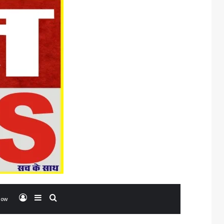
Log In
Sidebar
Search for
low