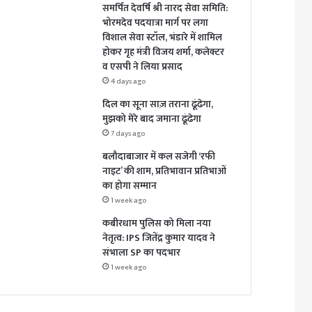
समर्पित देवर्षि श्री नारद सेवा समिति:
भोरमदेव पदयात्रा मार्ग पर लगा
विशाल सेवा स्टॉल, भंडारे में शामिल
होकर गृह मंत्री विजय शर्मा, कलेक्टर
व एसपी ने लिया प्रसाद
4 days ago
दिल का सूना साज़ तराना ढूंढेगा,
मुझको मेरे बाद जमाना ढूंढेगा
7 days ago
बलौदाबाजार में कल सजेगी ‘रफी
नाइट’ की शाम, प्रतिभावान प्रतिभाओं
का होगा सम्मान
1 week ago
कबीरधाम पुलिस को मिला नया
नेतृत्व: IPS जितेंद्र कुमार यादव ने
संभाला SP का पदभार
1 week ago