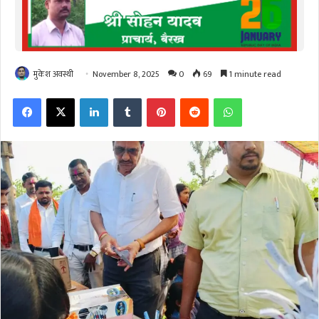
मुकेश अवस्थी
November 8, 2025
0
69
1 minute read
Facebook
X
LinkedIn
Tumblr
Pinterest
Reddit
WhatsApp