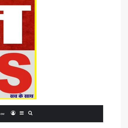
Log In
Sidebar
Search for
low