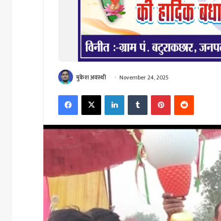
मुकेश अवस्थी
November 24, 2025
Facebook
X
LinkedIn
Tumblr
Pinterest
Reddit