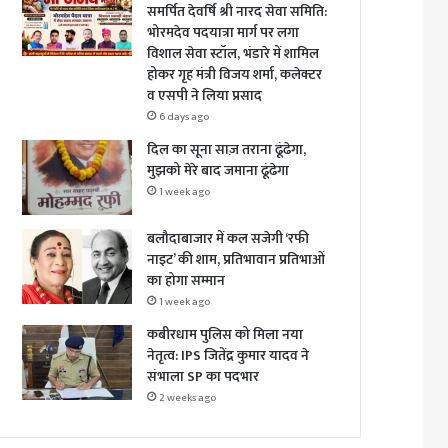
समर्पित देवर्षि श्री नारद सेवा समिति:
भोरमदेव पदयात्रा मार्ग पर लगा
विशाल सेवा स्टॉल, भंडारे में शामिल
होकर गृह मंत्री विजय शर्मा, कलेक्टर
व एसपी ने लिया प्रसाद
6 days ago
दिल का सूना साज़ तराना ढूंढेगा,
मुझको मेरे बाद जमाना ढूंढेगा
1 week ago
बलौदाबाजार में कल सजेगी ‘रफी
नाइट’ की शाम, प्रतिभावान प्रतिभाओं
का होगा सम्मान
1 week ago
कबीरधाम पुलिस को मिला नया
नेतृत्व: IPS जितेंद्र कुमार यादव ने
संभाला SP का पदभार
2 weeks ago