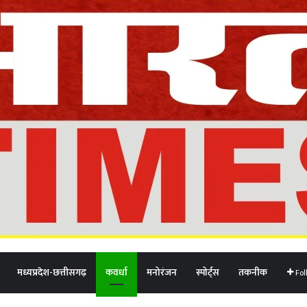
मध्यप्रदेश-छत्तीसगढ़
कवर्धा
मनोरंजन
स्पोर्ट्स
तकनीक
Fol