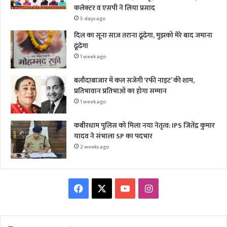
कलेक्टर व एसपी ने लिया प्रसाद
5 days ago
दिल का सूना साज़ तराना ढूंढेगा, मुझको मेरे बाद जमाना
ढूंढेगा
1 week ago
बलौदाबाजार में कल सजेगी ‘रफी नाइट’ की शाम,
प्रतिभावान प्रतिभाओं का होगा सम्मान
1 week ago
कबीरधाम पुलिस को मिला नया नेतृत्व: IPS जितेंद्र कुमार
यादव ने संभाला SP का पदभार
2 weeks ago
Facebook
X
YouTube
Instagram