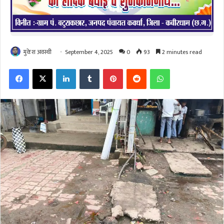
मुकेश अवस्थी
September 4, 2025
0
93
2 minutes read
Facebook
X
LinkedIn
Tumblr
Pinterest
Reddit
WhatsApp