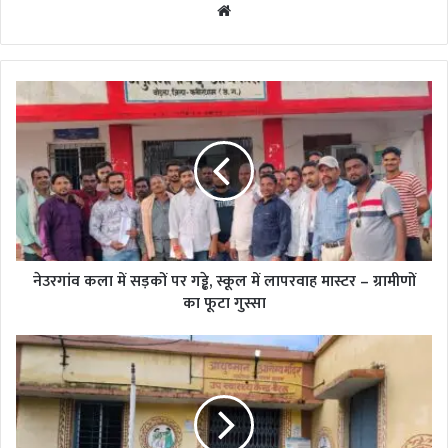
Website
नेउरगांव
कला
में
सड़कों
पर
गड्ढे,
स्कूल
में
लापरवाह
मास्टर
नेउरगांव कला में सड़कों पर गड्ढे, स्कूल में लापरवाह मास्टर – ग्रामीणों
–
का फूटा गुस्सा
ग्रामीणों
का
स्वास्थ्य
फूटा
विभाग
गुस्सा
की
घोर
लापरवाही