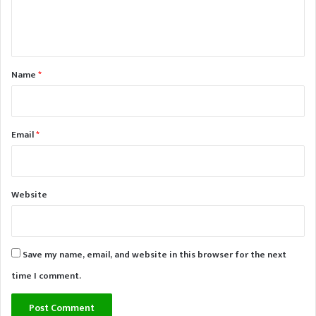
e
n
t
*
Name
*
Email
*
Website
Save my name, email, and website in this browser for the next
time I comment.