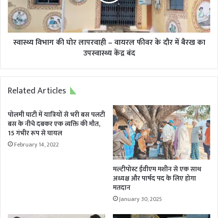
–
वायरल
फीवर
के
दौर
स्वास्थ्य विभाग की घोर लापरवाही – वायरल फीवर के दौर में बैरख का
में
उपस्वास्थ्य केंद्र बंद
बैरख
का
उपस्वास्थ्य
Related Articles
केंद्र
बंद
पोलमी घाटी में यात्रियों से भरी बस पलटी
बस के नीचे दबकर एक व्यक्ति की मौत,
15 गंभीर रूप से घायल
February 14, 2022
मल्टीपोस्ट ईवीएम मशीन से एक साथ
अध्यक्ष और पार्षद पद के लिए होगा
मतदान
January 30, 2025