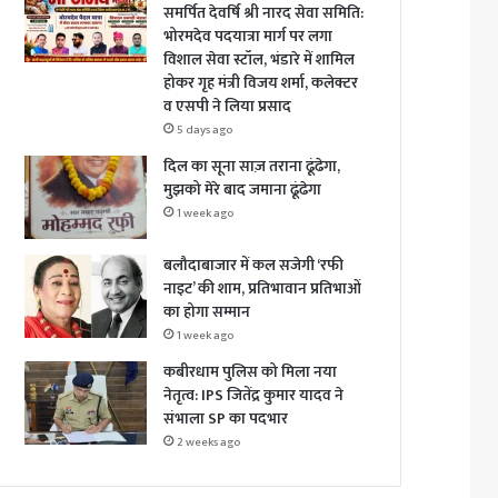
समर्पित देवर्षि श्री नारद सेवा समिति:
भोरमदेव पदयात्रा मार्ग पर लगा
विशाल सेवा स्टॉल, भंडारे में शामिल
होकर गृह मंत्री विजय शर्मा, कलेक्टर
व एसपी ने लिया प्रसाद
5 days ago
दिल का सूना साज़ तराना ढूंढेगा,
मुझको मेरे बाद जमाना ढूंढेगा
1 week ago
बलौदाबाजार में कल सजेगी ‘रफी
नाइट’ की शाम, प्रतिभावान प्रतिभाओं
का होगा सम्मान
1 week ago
कबीरधाम पुलिस को मिला नया
नेतृत्व: IPS जितेंद्र कुमार यादव ने
संभाला SP का पदभार
2 weeks ago