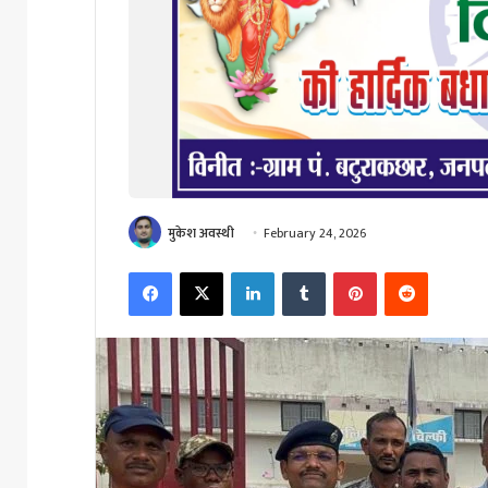
मुकेश अवस्थी
February 24, 2026
Facebook
X
LinkedIn
Tumblr
Pinterest
Reddit