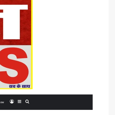
Log In
Sidebar
Search for
low