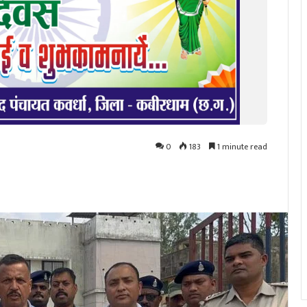
0
183
1 minute read