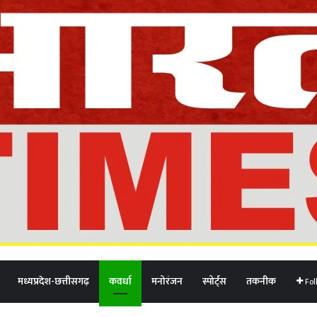
मध्यप्रदेश-छत्तीसगढ़
कवर्धा
मनोरंजन
स्पोर्ट्स
तकनीक
Fol