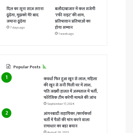
दिल का सूना साज़ तराना
बलौदाबाजार में कल सजेगी
ढूंढेगा, मुझको मेरे बाद
‘रफी नाइट’ की शाम,
जमाना ढूंढेगा
प्रतिभावान प्रतिभाओं का
होगा सम्मान
7 days ago
1 week ago
Popular Posts
कवर्धा फिर हुआ खून से लाल, महिला
की खून से सनी मिली घर में लाश,
पति जख्मी हालत में अस्पताल में भर्ती,
फोरेंसिक टीम करेगी मामले की जांच
September 17, 2024
आंगनबाडी सहायिका /कार्यकर्त्ता
भर्ती में पैसों की मांग करने वाला
रामाधार का बड़ा बयान
August 26, 2025