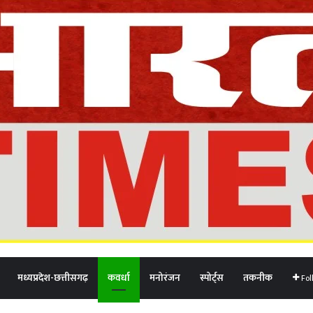
मध्यप्रदेश-छत्तीसगढ़
कवर्धा
मनोरंजन
स्पोर्ट्स
तकनीक
Fol