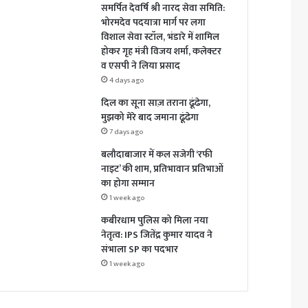
समर्पित देवर्षि श्री नारद सेवा समिति:
भोरमदेव पदयात्रा मार्ग पर लगा
विशाल सेवा स्टॉल, भंडारे में शामिल
होकर गृह मंत्री विजय शर्मा, कलेक्टर
व एसपी ने लिया प्रसाद
4 days ago
दिल का सूना साज़ तराना ढूंढेगा,
मुझको मेरे बाद जमाना ढूंढेगा
7 days ago
बलौदाबाजार में कल सजेगी ‘रफी
नाइट’ की शाम, प्रतिभावान प्रतिभाओं
का होगा सम्मान
1 week ago
कबीरधाम पुलिस को मिला नया
नेतृत्व: IPS जितेंद्र कुमार यादव ने
संभाला SP का पदभार
1 week ago