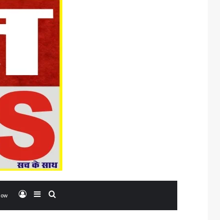
Log In
Sidebar
Search for
low