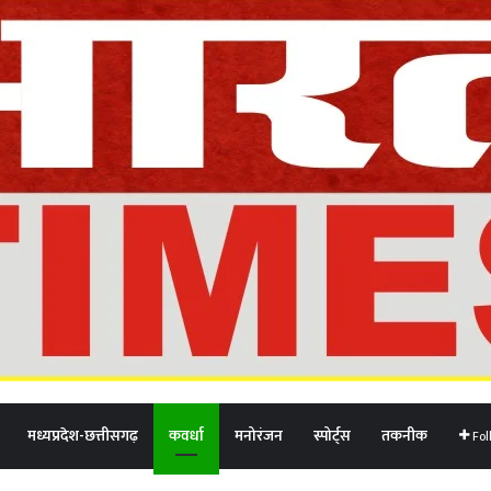
मध्यप्रदेश-छत्तीसगढ़
कवर्धा
मनोरंजन
स्पोर्ट्स
तकनीक
Fol