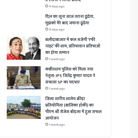
4 days ago
दिल का सूना साज़ तराना ढूंढेगा,
मुझको मेरे बाद जमाना ढूंढेगा
6 days ago
बलौदाबाजार में कल सजेगी ‘रफी
नाइट’ की शाम, प्रतिभावान प्रतिभाओं
का होगा सम्मान
1 week ago
कबीरधाम पुलिस को मिला नया
नेतृत्व: IPS जितेंद्र कुमार यादव ने
संभाला SP का पदभार
1 week ago
जिला स्तरीय शालेय क्रीड़ा
प्रतियोगिता (बालिका हॉकी) का
पीएम श्री सेजेस बोड़ला में हुआ सफल
आयोजन
1 week ago