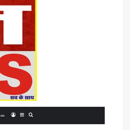
Log In
Sidebar
Search for
low