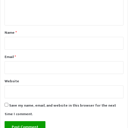
e
n
t
*
Name
*
Email
*
Website
Save my name, email, and website in this browser for the next
time I comment.