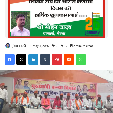
मुकेश अवस्थी
May 8, 2026
0
47
2 minutes read
Facebook
X
LinkedIn
Tumblr
Pinterest
Reddit
WhatsApp