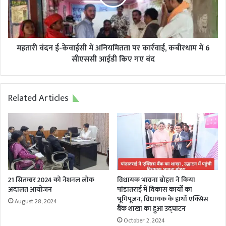
अनियमितता
पर
कार्रवाई,
कबीरधाम
में
महतारी वंदन ई-केवाईसी में अनियमितता पर कार्रवाई, कबीरधाम में 6
6
सीएससी आईडी किए गए बंद
सीएससी
आईडी
किए
Related Articles
गए
बंद
21 सितम्बर 2024 को नेशनल लोक
विधायक भावना बोहरा ने किया
अदालत आयोजन
पांडातराई में विकास कार्यों का
भूमिपूजन, विधायक के हाथों एक्सिस
August 28, 2024
बैंक शाखा का हुआ उद्घाटन
October 2, 2024