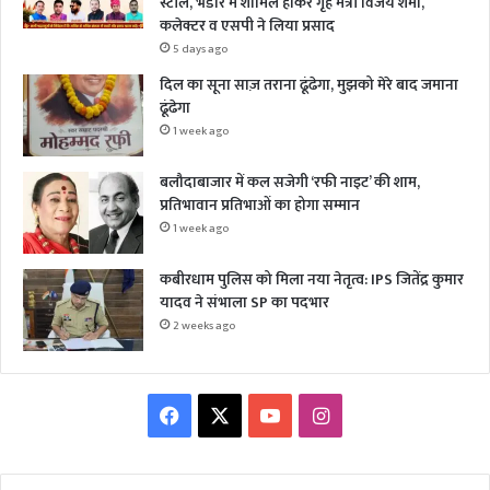
स्टॉल, भंडारे में शामिल होकर गृह मंत्री विजय शर्मा,
कलेक्टर व एसपी ने लिया प्रसाद
5 days ago
दिल का सूना साज़ तराना ढूंढेगा, मुझको मेरे बाद जमाना
ढूंढेगा
1 week ago
बलौदाबाजार में कल सजेगी ‘रफी नाइट’ की शाम,
प्रतिभावान प्रतिभाओं का होगा सम्मान
1 week ago
कबीरधाम पुलिस को मिला नया नेतृत्व: IPS जितेंद्र कुमार
यादव ने संभाला SP का पदभार
2 weeks ago
Facebook
X
YouTube
Instagram