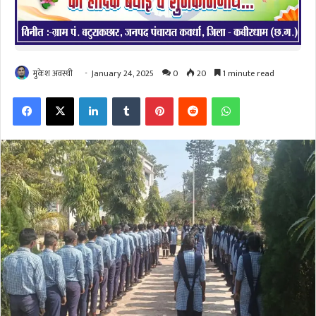
मुकेश अवस्थी
January 24, 2025
0
20
1 minute read
Facebook
X
LinkedIn
Tumblr
Pinterest
Reddit
WhatsApp