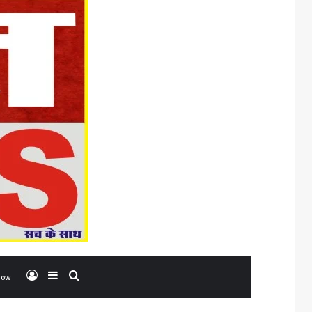
Log In
Sidebar
Search for
low