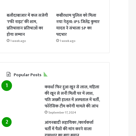
बलौदाबाजार में कल सजेगी
कबीरधाम पुलिस को मिला
‘रफी नाइट’ की शाम,
नया नेतृत्व: IPS जितेंद्र कुमार
प्रतिभावान प्रतिभाओं का
यादव ने संभाला SP का
होगा सम्मान
पदभार
1 week ago
1 week ago
Popular Posts
कवर्धा फिर हुआ खून से लाल, महिला
की खून से सनी मिली घर में लाश,
पति जख्मी हालत में अस्पताल में भर्ती,
फोरेंसिक टीम करेगी मामले की जांच
September 17, 2024
आंगनबाडी सहायिका /कार्यकर्त्ता
भर्ती में पैसों की मांग करने वाला
रामाधार का बड़ा बयान