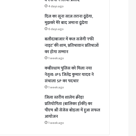
4 days ago
दिल का सूना साज़ तराना ढूंढेगा,
मुझको मेरे बाद जमाना ढूंढेगा
6 days ago
बलौदाबाजार में कल सजेगी ‘रफी
नाइट’ की शाम, प्रतिभावान प्रतिभाओं
का होगा सम्मान
1 week ago
कबीरधाम पुलिस को मिला नया
नेतृत्व: IPS जितेंद्र कुमार यादव ने
संभाला SP का पदभार
1 week ago
जिला स्तरीय शालेय क्रीड़ा
प्रतियोगिता (बालिका हॉकी) का
पीएम श्री सेजेस बोड़ला में हुआ सफल
आयोजन
1 week ago