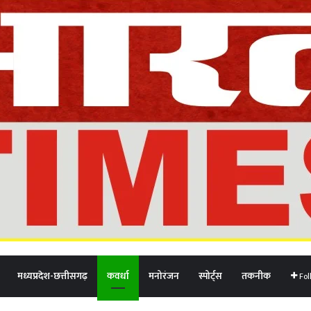
मध्यप्रदेश-छत्तीसगढ़
कवर्धा
मनोरंजन
स्पोर्ट्स
तकनीक
Fol