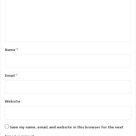
m
m
e
n
t
*
Name
*
Email
*
Website
Save my name, email, and website in this browser for the next