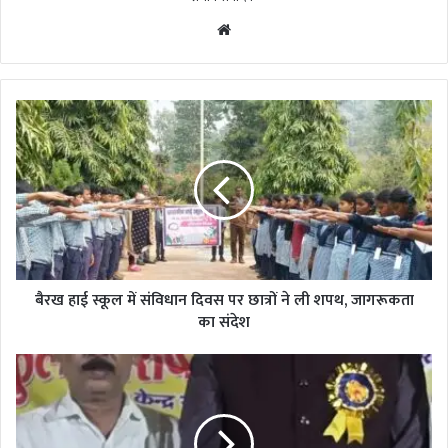
Website
बैरख
हाई
स्कूल
में
संविधान
दिवस
पर
छात्रों
ने
ली
बैरख हाई स्कूल में संविधान दिवस पर छात्रों ने ली शपथ, जागरूकता
शपथ,
का संदेश
जागरूकता
का
नव-
संदेश
नियुक्त
प्राचार्यों
का
भव्य