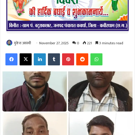
मुकेश अवस्थी
November 27, 2025
0
221
3 minutes read
Facebook
X
LinkedIn
Tumblr
Pinterest
Reddit
WhatsApp