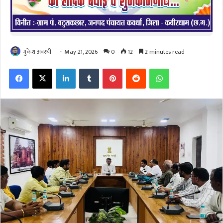
मुकेश अवस्थी
May 21, 2026
0
12
2 minutes read
Facebook
X
LinkedIn
Tumblr
Pinterest
Reddit
WhatsApp