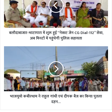
शुरू
हुई
“नेक्स्ट
जेन
CG
Dial-
112”
बलौदाबाजार-भाटापारा में शुरू हुई “नेक्स्ट जेन CG Dial-112” सेवा,
सेवा,
अब मिनटों में पहुंचेगी पुलिस सहायता
अब
मिनटों
भाजयुमो
में
कबीरधाम
पहुंचेगी
ने
पुलिस
राहुल
सहायता
गांधी
एवं
दीपक
बैज
का
किया
भाजयुमो कबीरधाम ने राहुल गांधी एवं दीपक बैज का किया पुतला
पुतला
दहन…
दहन…