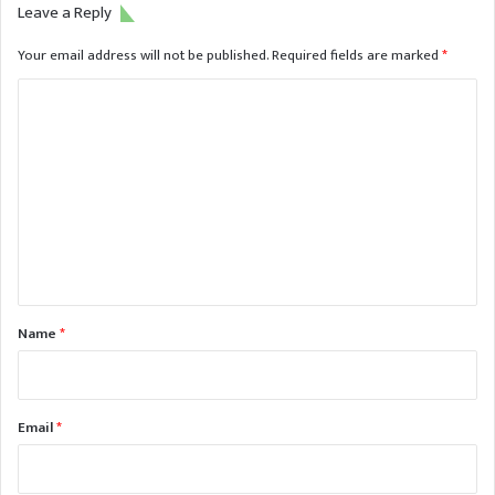
Leave a Reply
Your email address will not be published.
Required fields are marked
*
C
o
m
m
e
n
t
*
Name
*
Email
*