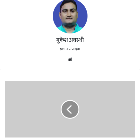
मुकेश अवस्थी
प्रधान संपादक
Website
राजिम
माघी
पुन्नी
मेला
का
विधानसभा
अध्यक्ष
डॉ.
चरणदास