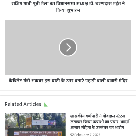
महंत
राजिम माघी पुन्नी मेला का विधानसभा अध्यक्ष डॉ. चरणदास महंत ने
ने
किया शुभारंभ
किया
शुभारंभ
कैबिनेट
मंत्री
अकबर
इस
घाटी
के
उपर
बनाएं
पहाड़ी
वाली
कैबिनेट मंत्री अकबर इस घाटी के उपर बनाएं पहाड़ी वाली बंजारी मंदिर
बंजारी
मंदिर
Related Articles
शासकीय कर्मचारी ने मोबाइल स्टेटस
लगाकर किया प्रत्याशी का प्रचार, आदर्श
आचार संहिता के उल्लंघन का आरोप
February 7, 2025